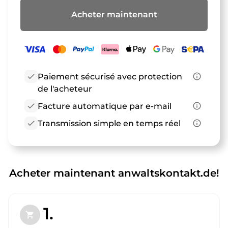
Acheter maintenant
check
Paiement sécurisé avec protection
info_outline
de l'acheteur
check
Facture automatique par e-mail
info_outline
check
Transmission simple en temps réel
info_outline
Acheter maintenant anwaltskontakt.de!
1.
shopping_cart