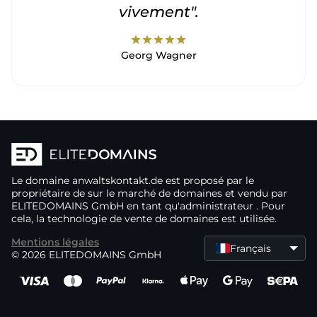
vivement".
star
star
star
star
star
Georg Wagner
Le domaine
anwaltskontakt.de
est proposé par le
propriétaire de
sur le marché de domaines
et vendu par
ELITEDOMAINS GmbH en tant qu'administrateur
. Pour
cela, la technologie de vente de domaines
est utilisée.
Mentions légales
Français
© 2026 ELITEDOMAINS GmbH